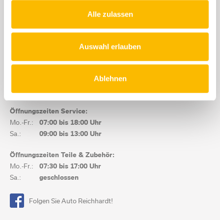
Autohaus, KFZ-Werkstatt
Alle zulassen
Auto Reichhardt GmbH
Auf dem Nol 27
86179 Augsburg
Auswahl erlauben
Tel.:
0821/66008-0
Fax:
0821/66008-29
Ablehnen
E-Mail:
info@auto-reichhardt.de
Öffnungszeiten Service:
Mo.-Fr.:
07:00 bis
18:00 Uhr
Sa.:
09:00 bis 13:00 Uhr
Öffnungszeiten Teile & Zubehör:
Mo.-Fr.:
07:30 bis
17:00 Uhr
Sa.:
geschlossen
Folgen Sie Auto Reichhardt!