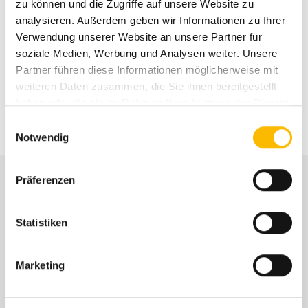
zu können und die Zugriffe auf unsere Website zu
analysieren. Außerdem geben wir Informationen zu Ihrer
Noch mehr Infos zum herunterladen
Verwendung unserer Website an unsere Partner für
soziale Medien, Werbung und Analysen weiter. Unsere
Partner führen diese Informationen möglicherweise mit
zulassungsvollmacht_azd_0.pdf
PDF
weiteren Daten zusammen, die Sie ihnen bereitgestellt
haben oder die sie im Rahmen Ihrer Nutzung der Dienste
gesammelt haben.
Einwilligungsauswahl
Notwendig
Präferenzen
Statistiken
Marketing