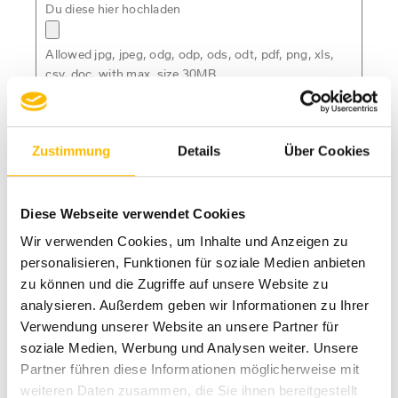
Du diese hier hochladen
Allowed jpg, jpeg, odg, odp, ods, odt, pdf, png, xls,
csv, doc, with max. size 30MB
Hier kannst Du Deinen Lebenslauf hochladen
Allowed jpg, jpeg, odg, odp, ods, odt, pdf, png, xls,
Zustimmung
Details
Über Cookies
csv, doc, with max. size 30MB
Hier kannst Du weitere Dokumente hochladen
Diese Webseite verwendet Cookies
Allowed jpg, jpeg, odg, odp, ods, odt, pdf, png, xls,
Wir verwenden Cookies, um Inhalte und Anzeigen zu
csv, doc, with max. size 30MB
personalisieren, Funktionen für soziale Medien anbieten
Hier kannst Du noch weitere Dokumente hochladen
zu können und die Zugriffe auf unsere Website zu
analysieren. Außerdem geben wir Informationen zu Ihrer
Allowed jpg, jpeg, odg, odp, ods, odt, pdf, png, xls,
Verwendung unserer Website an unsere Partner für
csv, doc, with max. size 30MB
soziale Medien, Werbung und Analysen weiter. Unsere
Ich habe die
Datenschutzerklärung
zur Kenntnis
genommen. Ich stimme zu, dass meine Angaben
Partner führen diese Informationen möglicherweise mit
und Daten zur Beantwortung meiner Anfrage
weiteren Daten zusammen, die Sie ihnen bereitgestellt