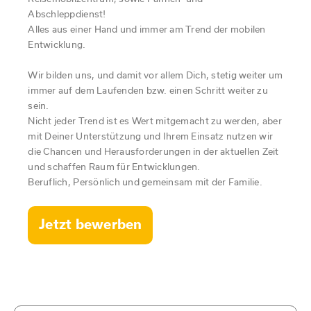
PANNENDIENST
Aktionen + Festpreisangebote
Ansprechpartner/Team
Abschleppdienst!
Wohnmobil Vermietung
Terminanfrage
Zulassungsservice
weitere Informationen für Besucher in Augsburg
Alles aus einer Hand und immer am Trend der mobilen
24 h Service
Karosserieinstandsetzung und Glasschadenservice
Zulassungsservice
Entwicklung.
KFZ-Versicherung
Einführungsvideo Reisemobile
Unsere Abschleppwagen
Schadenservice
KFZ-Versicherung
Wir bilden uns, und damit vor allem Dich, stetig weiter um
Ansprechpartner/Team
Ansprechpartner/Team
ADAC PKW Vermietung
weitere Leistungen und Serviceangebote
Probefahrt
immer auf dem Laufenden bzw. einen Schritt weiter zu
Terminanfrage
Zulassungsservice
sein.
ADAC Transporter Vermietung
Kfz-Ankauf / Inzahlungnahme
Terminanfrage
Nicht jeder Trend ist es Wert mitgemacht zu werden, aber
Beratungstermin vereinbaren
mit Deiner Unterstützung und Ihrem Einsatz nutzen wir
Auto Reichhardt und der ADAC
Karosserie / Spenglerei
die Chancen und Herausforderungen in der aktuellen Zeit
Schadenservice
Ansprechpartner/Team
und schaffen Raum für Entwicklungen.
Beruflich, Persönlich und gemeinsam mit der Familie.
Ansprechpartner/Team
Servicenummern
Hotline / Servicenummern
Terminanfrage
Jetzt bewerben