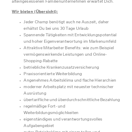
alteingesessenen Familienunternehmen erwartet Dich.
Du verfügst über einschlägige Berufserfahrung
handwerkliches Geschick und ein hohes
Wir bieten (Übersicht):
Das bringst Du mit:
Qualitätsbewusstsein
teamorientiertes Arbeiten
Jeder Champ benötigt auch ne Auszeit, daher
Abgeschlossene technische oder handwerkliche
gute Umgangsformen im Kundenkontakt
erhältst Du bei uns 30 Tage Urlaub
Ausbildung
Führerschein der Klasse B
Spannende Tätigkeiten mit Entwicklungspotential
(z. B. Kfz-Mechatroniker, Elektriker, Schreiner)
gute Deutschkenntnisse in Wort und Schrift
und hoher Eigenverantwortung im Markenumfeld
Idealerweise Erfahrung im Caravan- oder
Bereitschaft zur Weiterbildung
Attraktive Mitarbeiter Benefits: wie zum Beispiel
Reisemobilbereich
Spaß an der Arbeit mit Kollegen und Kunden
vermögenswirkende Leistungen und Online-
Handwerkliches Allround-Talent
Shopping-Rabatte
Technisches Verständnis für Elektrik, Mechanik und
betriebliche Krankenzusatzversicherung
Sanitär
Praxisorientierte Weiterbildung
Teamfähigkeit und Zuverlässigkeit
Jetzt bewerben
Angenehmes Arbeitsklima und flache Hierarchien
Gute Deutschkenntnisse
moderner Arbeitsplatz mit neuester technischer
Führerschein Klasse B
Ausrüstung
übertarifliche und überdurchschnittliche Bezahlung
regelmäßige Fort- und
Weiterbildungsmöglichkeiten
Jetzt bewerben
eigenständiges und verantwortungsvolles
Aufgabengebiet