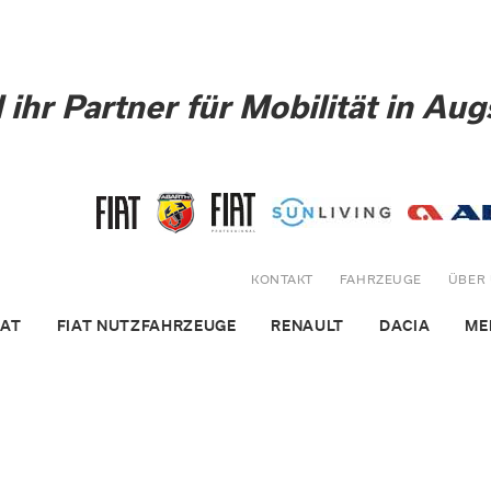
 ihr Partner für Mobilität in Au
KONTAKT
FAHRZEUGE
ÜBER
IAT
FIAT NUTZFAHRZEUGE
RENAULT
DACIA
ME
tuelle Aktionen
aktuelle Aktionen
Unsere Fahrzeuge
Unsere Fahrzeu
Servic
nsere Fahrzeuge
Unsere Fahrzeuge
Service & Werkstatt
Service & Werks
Mietw
Vans
iat PKW
Fiat Transporter
Ersatzteile und Zubehör
Ersatzteile und
Aktio
barth
Service & Werkstatt
Ansprechpartner/Team
Ansprechpartne
Karos
ektrofahrzeuge und Hybridmodelle
Ersatzteile und Zubehör
Terminanfrage
Terminanfrage
Schad