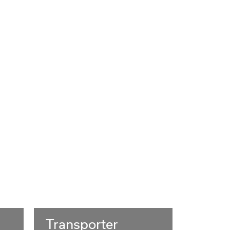
re Leistungen und Serviceangebote
Schadenservice
nkauf / Inzahlungnahme
Ansprechpartner/Team
erie / Spenglerei
Hotline / Servicenummern
echpartner/Team
cenummern
nanfrage
Transporter