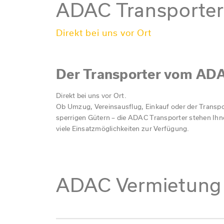
ADAC Transporter
Wohnmobil mieten (ADAC-Reisemob
Se
Zubehör, Campingshop, Wohnmobil
Er
Direkt bei uns vor Ort
Komplettservice aus der Meisterwe
K
Service & Werkstatt
A
Fahrzeugaufbereitung + Keramikve
Z
Der Transporter vom AD
weitere Informationen für Besucher
K
Direkt bei uns vor Ort.
Einführungsvideo Reisemobile
Pr
Ob Umzug, Vereinsausflug, Einkauf oder der Transp
Ansprechpartner/Team
T
sperrigen Gütern – die ADAC Transporter stehen Ihn
Zulassungsservice
viele Einsatzmöglichkeiten zur Verfügung.
Beratungstermin vereinbaren
ADAC Vermietung