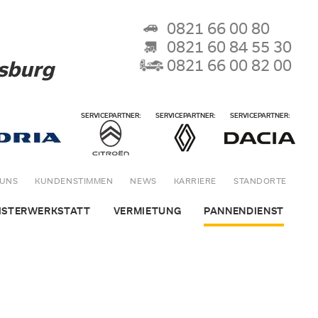
0821 66 00 80
0821 60 84 55 30
0821 66 00 82 00
gsburg
 UNS
KUNDENSTIMMEN
NEWS
KARRIERE
STANDORTE
ISTERWERKSTATT
VERMIETUNG
PANNENDIENST
ge
e für Ihr Fahrzeug
PKW Vermietung
24 h Service
tatt
agen + ADAC Clubmobil
Wohnmobil Vermietung
Unsere Abschleppwagen
 Zubehör
nen + Festpreisangebote
ADAC PKW Vermietung
r/Team
serieinstandsetzung und Glasschadenservice
ADAC Transporter Vermietung
enservice
Auto Reichhardt und der ADAC