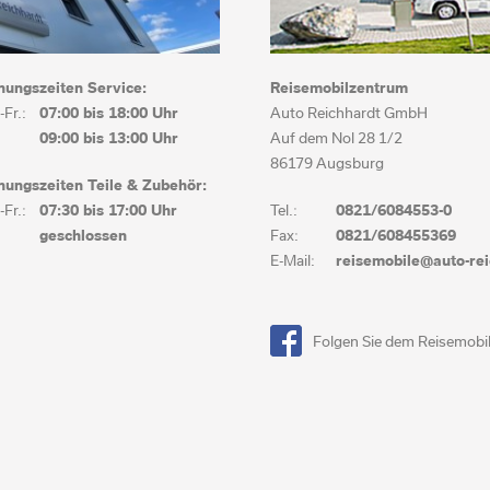
nungszeiten Service:
Reisemobilzentrum
Fr.:
07:00 bis
18:00 Uhr
Auto Reichhardt GmbH
09:00 bis 13:00 Uhr
Auf dem Nol 28 1/2
86179 Augsburg
nungszeiten Teile & Zubehör:
Fr.:
07:30 bis
17:00 Uhr
Tel.:
0821/6084553-0
geschlossen
Fax:
0821/608455369
E-Mail:
reisemobile@auto-rei
Folgen Sie dem Reisemobi