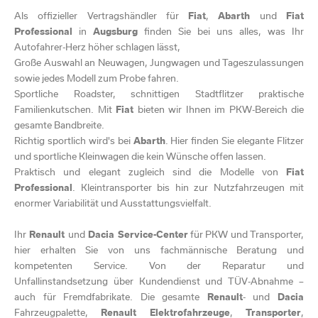
PANNENDIENST
Aktionen + Festpreisangebote
Ansprechpartner/Team
Als offizieller Vertragshändler für
Fiat
,
Abarth
und
Fiat
Wohnmobil Vermietung
Terminanfrage
Zulassungsservice
weitere Informationen für Besucher in Augsburg
Professional
in
Augsburg
finden Sie bei uns alles, was Ihr
24 h Service
Karosserieinstandsetzung und Glasschadenservice
Zulassungsservice
Autofahrer-Herz höher schlagen lässt,
KFZ-Versicherung
Einführungsvideo Reisemobile
Unsere Abschleppwagen
Schadenservice
Große Auswahl an Neuwagen, Jungwagen und Tageszulassungen
KFZ-Versicherung
Ansprechpartner/Team
Ansprechpartner/Team
sowie jedes Modell zum Probe fahren.
ADAC PKW Vermietung
weitere Leistungen und Serviceangebote
Probefahrt
Sportliche Roadster, schnittigen Stadtflitzer praktische
Terminanfrage
Zulassungsservice
Familienkutschen. Mit
Fiat
bieten wir Ihnen im PKW-Bereich die
ADAC Transporter Vermietung
Kfz-Ankauf / Inzahlungnahme
Terminanfrage
gesamte Bandbreite.
Beratungstermin vereinbaren
Auto Reichhardt und der ADAC
Richtig sportlich wird's bei
Abarth
. Hier finden Sie elegante Flitzer
Karosserie / Spenglerei
und sportliche Kleinwagen die kein Wünsche offen lassen.
Schadenservice
Ansprechpartner/Team
Praktisch und elegant zugleich sind die Modelle von
Fiat
Professional
. Kleintransporter bis hin zur Nutzfahrzeugen mit
Ansprechpartner/Team
Servicenummern
enormer Variabilität und Ausstattungsvielfalt.
Hotline / Servicenummern
Terminanfrage
Ihr
Renault
und
Dacia Service-Center
für PKW und Transporter,
hier erhalten Sie von uns fachmännische Beratung und
kompetenten Service. Von der Reparatur und
Unfallinstandsetzung über Kundendienst und TÜV-Abnahme –
auch für Fremdfabrikate. Die gesamte
Renault
- und
Dacia
Fahrzeugpalette,
Renault Elektrofahrzeuge
,
Transporter
,