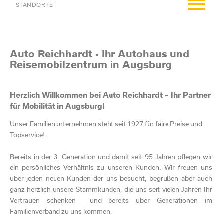
STANDORTE
REISEMOBILE / CARAVAN
Auto Reichhardt - Ihr Autohaus und
Unsere Fahrzeuge
FIAT
Reisemobilzentrum in Augsburg
Adria Dichtigkeitsgarantie
aktuelle Aktionen
FIAT NUTZFAHRZEUGE
Adria Wohnwagen, Wohnmobile + Vans
Herzlich Willkommen bei Auto Reichhardt – Ihr Partner
Unsere Fahrzeuge
für Mobilität in Augsburg!
aktuelle Aktionen
Adria Supersonic
RENAULT
Fiat PKW
Unser Familienunternehmen steht seit 1927 für faire Preise und
Unsere Fahrzeuge
Sun Living Wohnmobile + Vans
Topservice!
Unsere Fahrzeuge
Abarth
DACIA
Fiat Transporter
Wohnmobil mieten (ADAC-Reisemobilevermietung)
Service & Werkstatt
Elektrofahrzeuge und Hybridmodelle
Bereits in der 3. Generation und damit seit 95 Jahren pflegen wir
Unsere Fahrzeuge
Service & Werkstatt
Zubehör, Campingshop, Wohnmobilzubehör
ein persönliches Verhältnis zu unseren Kunden. Wir freuen uns
MEISTERWERKSTATT
Ersatzteile und Zubehör
Service & Werkstatt
über jeden neuen Kunden der uns besucht, begrüßen aber auch
Service & Werkstatt
Ersatzteile und Zubehör
Komplettservice aus der Meisterwerkstatt für Aufbau und Chassis
ganz herzlich unsere Stammkunden, die uns seit vielen Jahren Ihr
Service für Ihr Fahrzeug
Ansprechpartner/Team
Ersatzteile und Zubehör
VERMIETUNG
Vertrauen schenken und bereits über Generationen im
Ersatzteile und Zubehör
Umbauten - Aufbauten - Einbauten
Service & Werkstatt
Mietwagen + ADAC Clubmobil
Terminanfrage
Familienverband zu uns kommen.
Kfz-Ankauf / Inzahlungnahme
PKW Vermietung
Ansprechpartner/Team
KFZ-Ankauf / Inzahlungnahme
Fahrzeugaufbereitung + Keramikversiegelung