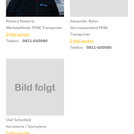
Richard Riederle
Alexander Böhm
Werkstattleiter PKW, Transporter
Serviceassistent PKW,
E-Mail senden
Transporter
Telefon:
0821-660080
E-Mail senden
Telefon:
0821-660080
Olaf Schönfeld
Karosserie / Spenglerei
E-Mail senden