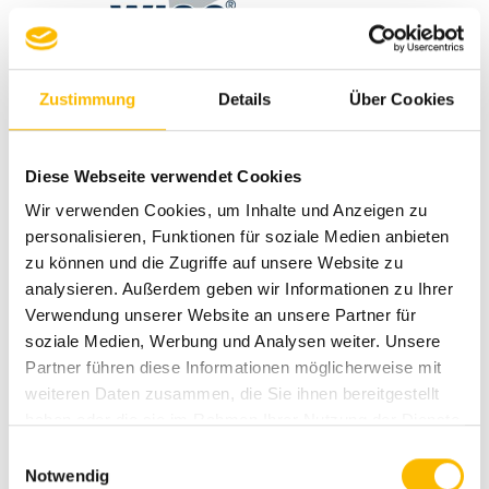
Zustimmung
Details
Über Cookies
Mehr anzeigen
Diese Webseite verwendet Cookies
Wir verwenden Cookies, um Inhalte und Anzeigen zu
personalisieren, Funktionen für soziale Medien anbieten
zu können und die Zugriffe auf unsere Website zu
analysieren. Außerdem geben wir Informationen zu Ihrer
Verwendung unserer Website an unsere Partner für
Wird sind Auto Reichhardt
soziale Medien, Werbung und Analysen weiter. Unsere
Partner führen diese Informationen möglicherweise mit
Unser Team für Reisemobil, PKW,
weiteren Daten zusammen, die Sie ihnen bereitgestellt
Transporter und mehr...
haben oder die sie im Rahmen Ihrer Nutzung der Dienste
gesammelt haben.
Einwilligungsauswahl
Notwendig