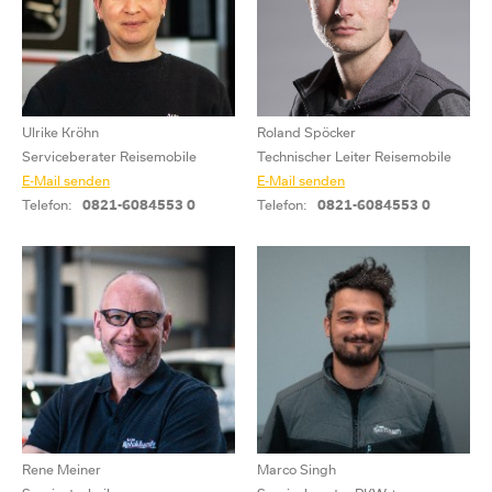
Ulrike Kröhn
Roland Spöcker
Serviceberater Reisemobile
Technischer Leiter Reisemobile
E-Mail senden
E-Mail senden
Telefon:
0821-6084553 0
Telefon:
0821-6084553 0
Rene Meiner
Marco Singh