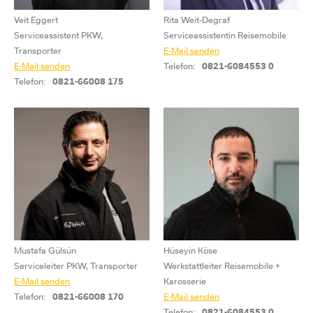
Veit Eggert
Rita Weit-Degraf
Serviceassistent PKW,
Serviceassistentin Reisemobile
Transporter
E-Mail senden
E-Mail senden
Telefon:
0821-6084553 0
Telefon:
0821-66008 175
Mustafa Gülsün
Hüseyin Köse
Serviceleiter PKW, Transporter
Werkstattleiter Reisemobile +
E-Mail senden
Karosserie
Telefon:
0821-66008 170
E-Mail senden
Telefon:
0821-6084553 0