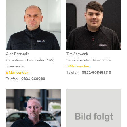
Oleh Bezzubik
Tim Schwenk
Garantiesachbearbeiter PKW,
Serviceberater Reisemobile
Transporter
E-Mail senden
E-Mail senden
Telefon:
0821-6084553 0
Telefon:
0821-660080