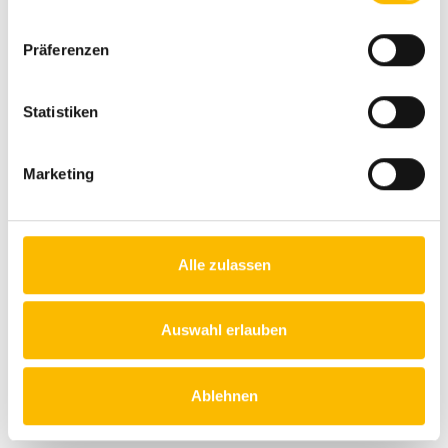
Die Reichhardt Kollegen
Ohne unsere Mitarbeiterinnen und Mitarbeiter gäbe es kein
Präferenzen
Auto Reichhardt. Das Gleiche gilt natürlich auch umgekehrt.
Die Kompetenz, die Zuverlässigkeit und die Identifikation
unserer Mitarbeiterinnen und Mitarbeiter mit unserer Firma
Statistiken
sichert die Qualität unserer Arbeit und die Güte unserer
Kundenbeziehungen.
Marketing
Daraus resultieren kundenorientiertes, kostenbewusstes
sowie ertragsgerichtetes Denken und Handeln. Dies gilt für
alle betrieblichen Bereiche. Die Zufriedenheit unserer
Mitarbeiterinnen und Mitarbeiter beruht auf Offenheit und
Alle zulassen
gegenseitigem Verständnis. Aber auch auf dem
gemeinsamen Humor, ohne den unser aller Arbeitsleben nur
halb so viel Spaß machen würde. Das wichtigste Gebot für
Auswahl erlauben
alle ist die Sicherung der hohen Qualität unserer Produkte,
um dem Anspruch unserer Kunden immer gerecht zu
werden. Dass wir dieses hohe Ziel erreichen, darauf dürfen
Ablehnen
wir auch ein bisschen stolz sein.