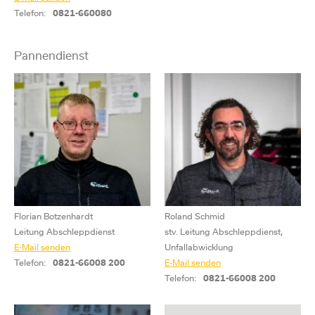
Telefon:
0821-660080
Pannendienst
Florian Botzenhardt
Roland Schmid
Leitung Abschleppdienst
stv. Leitung Abschleppdienst,
E-Mail senden
Unfallabwicklung
Telefon:
0821-66008 200
E-Mail senden
Telefon:
0821-66008 200