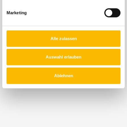
Mo.-Fr.:
07:00 bis
18:00 Uhr
Sa.:
09:00 bis 13:00 Uhr
Marketing
Öffnungszeiten Teile & Zubehör:
Mo.-Fr.:
07:30 bis
17:00 Uhr
Sa.:
geschlossen
Alle zulassen
Folgen Sie Auto Reichhardt!
Auswahl erlauben
Ablehnen