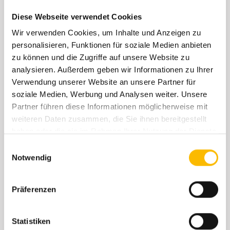
Diese Webseite verwendet Cookies
Wir verwenden Cookies, um Inhalte und Anzeigen zu
personalisieren, Funktionen für soziale Medien anbieten
zu können und die Zugriffe auf unsere Website zu
analysieren. Außerdem geben wir Informationen zu Ihrer
Verwendung unserer Website an unsere Partner für
soziale Medien, Werbung und Analysen weiter. Unsere
Partner führen diese Informationen möglicherweise mit
Autohaus, KFZ-Werkstatt
weiteren Daten zusammen, die Sie ihnen bereitgestellt
Auto Reichhardt GmbH
haben oder die sie im Rahmen Ihrer Nutzung der Dienste
Auf dem Nol 27
gesammelt haben.
Einwilligungsauswahl
86179 Augsburg
Notwendig
Tel.:
0821/66008-0
Fax:
0821/66008-29
Präferenzen
E-Mail:
info@auto-reichhardt.de
Statistiken
Öffnungszeiten Service: