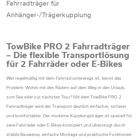
PANNENDIENST
Fahrradträger für
Aktionen + Festpreisangebote
Ansprechpartner/Team
Wohnmobil Vermietung
Terminanfrage
Zulassungsservice
weitere Informationen für Besucher in Augsburg
Anhänger-/Trägerkupplung
24 h Service
Karosserieinstandsetzung und Glasschadenservice
Zulassungsservice
KFZ-Versicherung
Einführungsvideo Reisemobile
Unsere Abschleppwagen
Schadenservice
KFZ-Versicherung
Ansprechpartner/Team
Ansprechpartner/Team
ADAC PKW Vermietung
weitere Leistungen und Serviceangebote
Probefahrt
TowBike PRO 2 Fahrradträger
Terminanfrage
Zulassungsservice
ADAC Transporter Vermietung
Kfz-Ankauf / Inzahlungnahme
Terminanfrage
– Die flexible Transportlösung
Beratungstermin vereinbaren
für 2 Fahrräder oder E-Bikes
Auto Reichhardt und der ADAC
Karosserie / Spenglerei
Schadenservice
Ansprechpartner/Team
Wer regelmäßig mit dem Fahrrad unterwegs ist, kennt das
Ansprechpartner/Team
Servicenummern
Problem: Wohin mit den Rädern auf dem Weg in den Urlaub,
Hotline / Servicenummern
zum See oder zur nächsten Tour? Mit dem TowBike PRO 2
Terminanfrage
Fahrradträger wird der Transport deutlich einfacher, sicherer
und komfortabler. Der moderne Kupplungsträger ist speziell für
zwei Fahrräder oder E-Bikes konzipiert und überzeugt durch
stabile Bauweise, einfache Montage und praktische Funktionen