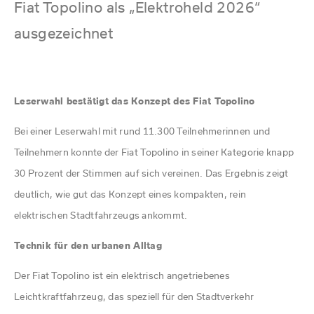
PANNENDIENST
Fiat Topolino als „Elektroheld 2026“
Aktionen + Festpreisangebote
Ansprechpartner/Team
Wohnmobil Vermietung
Terminanfrage
Zulassungsservice
weitere Informationen für Besucher in Augsburg
ausgezeichnet
24 h Service
Karosserieinstandsetzung und Glasschadenservice
Zulassungsservice
KFZ-Versicherung
Einführungsvideo Reisemobile
Unsere Abschleppwagen
Schadenservice
KFZ-Versicherung
Ansprechpartner/Team
Ansprechpartner/Team
ADAC PKW Vermietung
weitere Leistungen und Serviceangebote
Probefahrt
Leserwahl bestätigt das Konzept des
Fiat Topolino
Terminanfrage
Zulassungsservice
ADAC Transporter Vermietung
Kfz-Ankauf / Inzahlungnahme
Terminanfrage
Beratungstermin vereinbaren
Bei einer Leserwahl mit rund 11.300 Teilnehmerinnen und
Auto Reichhardt und der ADAC
Karosserie / Spenglerei
Teilnehmern konnte der Fiat Topolino in seiner Kategorie knapp
Schadenservice
Ansprechpartner/Team
30 Prozent der Stimmen auf sich vereinen. Das Ergebnis zeigt
Ansprechpartner/Team
Servicenummern
deutlich, wie gut das Konzept eines kompakten, rein
elektrischen Stadtfahrzeugs ankommt.
Hotline / Servicenummern
Terminanfrage
Technik für den urbanen Alltag
Der Fiat Topolino ist ein elektrisch angetriebenes
Leichtkraftfahrzeug, das speziell für den Stadtverkehr