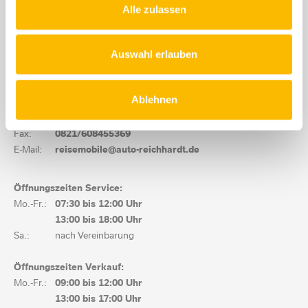
Alle zulassen
Reisemobilzentrum
Auswahl erlauben
Auto Reichhardt GmbH
Auf dem Nol 28 1/2
86179 Augsburg
Ablehnen
Tel.:
0821/6084553-0
Fax:
0821/608455369
E-Mail:
reisemobile@auto-reichhardt.de
Öffnungszeiten Service:
Mo.-Fr.:
07:30 bis
12:00 Uhr
13:00 bis
18:00 Uhr
Sa.:
nach Vereinbarung
Öffnungszeiten Verkauf:
Mo.-Fr.:
09:00 bis
12:00 Uhr
13:00 bis
17:00 Uhr