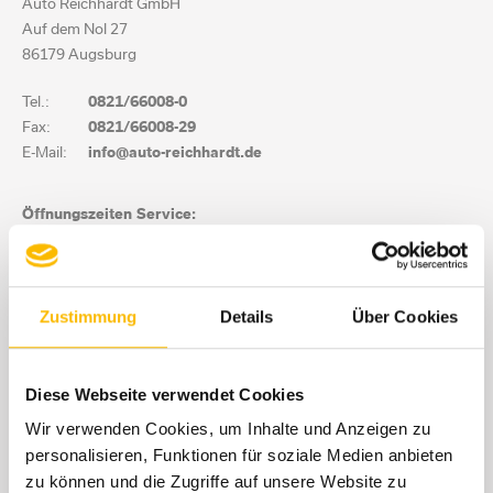
Auto Reichhardt GmbH
Auf dem Nol 27
86179 Augsburg
Tel.:
0821/66008-0
Fax:
0821/66008-29
E-Mail:
info@auto-reichhardt.de
Öffnungszeiten Service:
Mo.-Fr.:
07:00 bis
18:00 Uhr
Sa.:
09:00 bis 13:00 Uhr
Öffnungszeiten Teile & Zubehör:
Zustimmung
Details
Über Cookies
Mo.-Fr.:
07:30 bis
17:00 Uhr
Sa.:
geschlossen
Diese Webseite verwendet Cookies
Folgen Sie Auto Reichhardt!
Wir verwenden Cookies, um Inhalte und Anzeigen zu
personalisieren, Funktionen für soziale Medien anbieten
zu können und die Zugriffe auf unsere Website zu